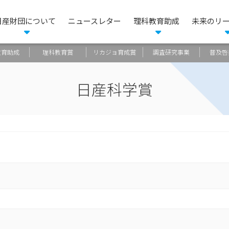
⽇産財団について
ニュースレター
理科教育助成
未来のリ
教育助成
理科教育賞
リカジョ育成賞
調査研究事業
普及啓
日産科学賞