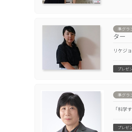
準グラ
ター
リケジョ
プレゼ
準グラ
「科学す
プレゼ