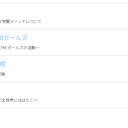
女学園メソッドについて
itガールズ
Kit ガールズの活動～
校
実施
で全世界にはばたく～