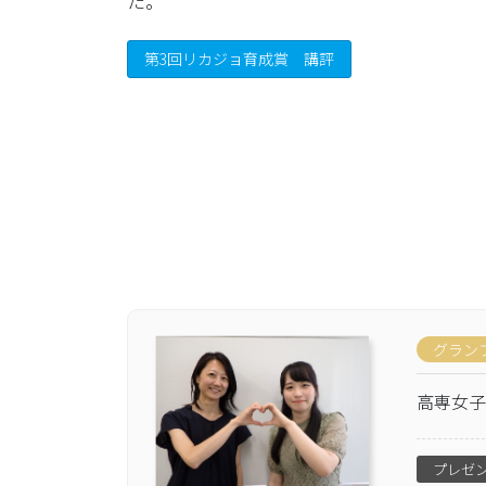
た。
第3回リカジョ育成賞 講評
グラン
高専女子
プレゼ