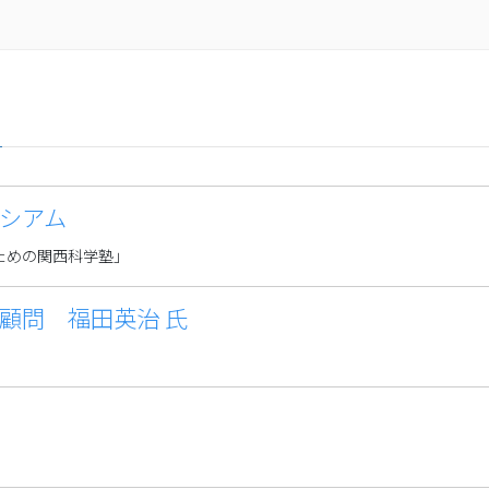
シアム
ための関西科学塾」
顧問 福田英治 氏