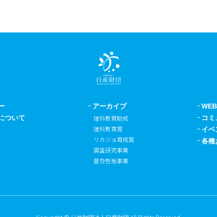
ー
アーカイブ
WE
について
理科教育助成
コミ
理科教育賞
イベ
リカジョ育成賞
各種
調査研究事業
普及啓発事業