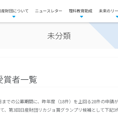
⽇産財団について
ニュースレター
理科教育助成
未来のリ
未分類
受賞者一覧
月28日までの公募期間に、昨年度（18件）を上回る28件の申請
て、第3回日産財団リカジョ賞グランプリ候補として下記3