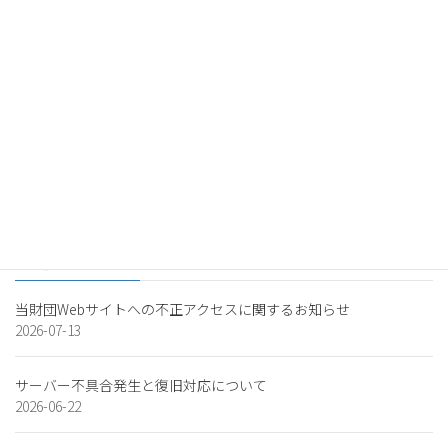
国立大学法人名古屋工業大
学 ダイバーシティ推進セン
ター
東京大学先端科学技術研究
センター 先端教育アウト
リーチラボ（
AEO
）
最近の投稿
当財団Webサイトへの不正アクセスに関するお知らせ
2026-07-13
サーバー不具合発生と復旧対応について
2026-06-22